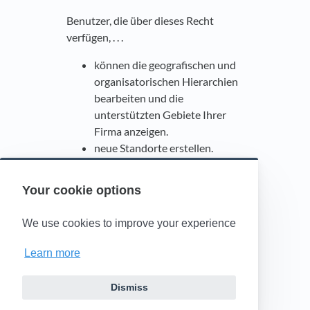
Benutzer, die über dieses Recht
verfügen, . . .
können die geografischen und
organisatorischen Hierarchien
bearbeiten und die
unterstützten Gebiete Ihrer
Firma anzeigen.
neue Standorte erstellen.
können vorhandene Standorte
bearbeiten und löschen.
Your cookie options
können Postleitzahlen auf der
untersten Stufe der Hierarchie
We use cookies to improve your experience
verwalten.
Learn more
Preislistenverwaltung
Benutzer, die über dieses Recht
Dismiss
verfügen, . . .