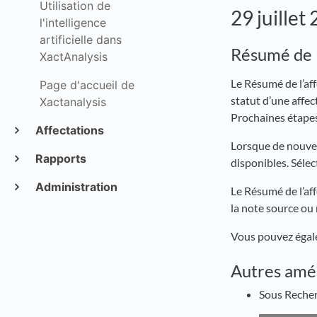
Utilisation de
29 juillet
l'intelligence
artificielle dans
Résumé de l
XactAnalysis
Le Résumé de l’af
Page d'accueil de
statut d’une affec
Xactanalysis
Prochaines étapes,
Affectations
Lorsque de nouvel
Rapports
disponibles. Séle
Administration
Le Résumé de l’af
la note source ou
Vous pouvez égale
Autres amél
Sous Recher