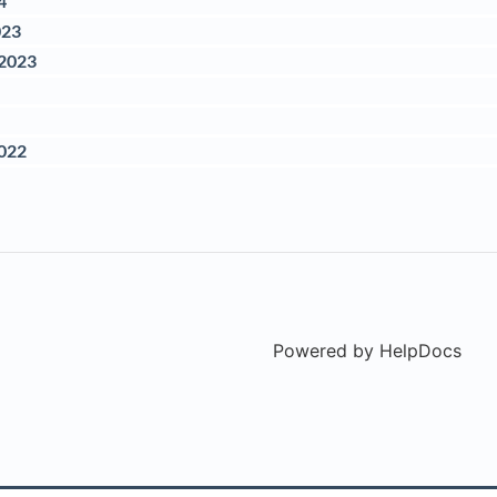
4
023
 2023
022
Powered by HelpDocs
(ope