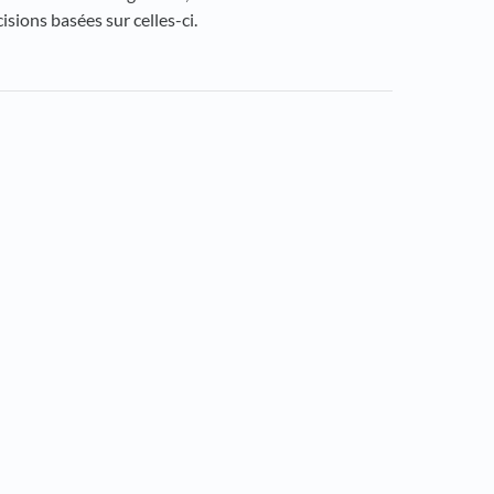
ions basées sur celles-ci.
ns in a new tab)