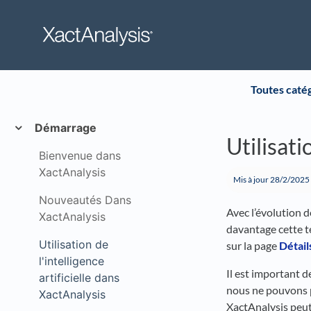
Toutes caté
Démarrage
Utilisati
Bienvenue dans
XactAnalysis
Mis à jour
28/2/2025
Nouveautés Dans
Avec l’évolution 
XactAnalysis
davantage cette te
Utilisation de
sur la page
Détail
l'intelligence
Il est important d
artificielle dans
nous ne pouvons pa
XactAnalysis
XactAnalysis peut