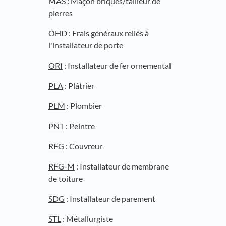
MAS
: Maçon briques/tailleur de
pierres
OHD
: Frais généraux reliés à
l'installateur de porte
ORI
: Installateur de fer ornemental
PLA
: Plâtrier
PLM
: Plombier
PNT
: Peintre
RFG
: Couvreur
RFG-M
: Installateur de membrane
de toiture
SDG
: Installateur de parement
STL
: Métallurgiste