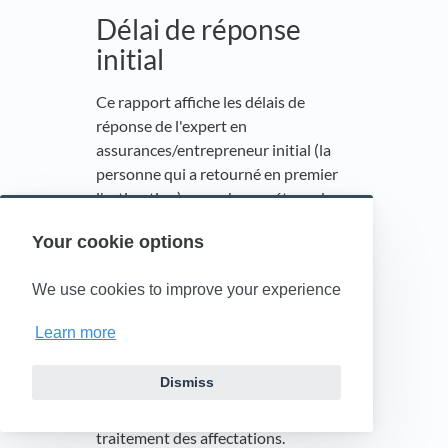
Délai de réponse
initial
Ce rapport affiche les délais de
réponse de l'expert en
assurances/entrepreneur initial (la
personne qui a retourné en premier
l'estimation) pour chaque étape du
processus d'estimation. Il indique
Your cookie options
uniquement les données
d'estimation retournées. Le « début »
We use cookies to improve your experience
du délai de réponse est calculé à
partir de la Date de l’Affectation
Learn more
reçue. Ce rapport vous aide à
surveiller les activités des experts en
Dismiss
assurances et des entrepreneurs,
particulièrement leur rapidité dans le
traitement des affectations.