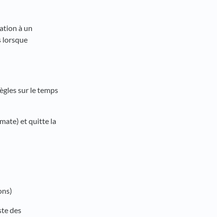
tation à un
s lorsque
gles sur le temps
imate) et quitte la
ons)
ste des