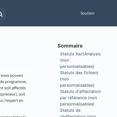
Soutien
Statuts XactAnalysis
(non
personnalisables)
Statuts des fichiers
e vous pouvez
(non
et de programme,
personnalisables)
t soit affectés
Statuts d'affectation
epreneur), soit
par référence (non
r, l'expert en
personnalisables)
Statuts de
réaffectation (non
rentes listes (à