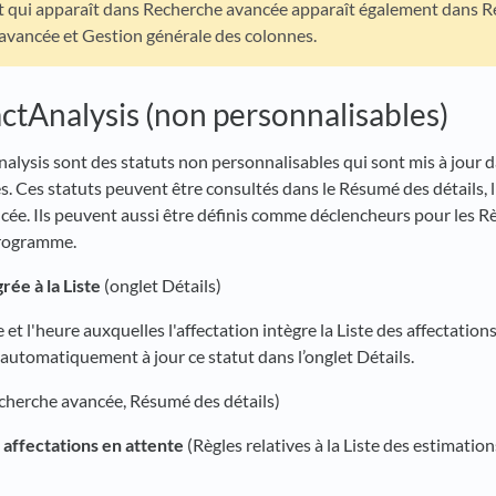
t qui apparaît dans Recherche avancée apparaît également dans Ré
avancée et Gestion générale des colonnes.
actAnalysis (non personnalisables)
nalysis sont des statuts non personnalisables qui sont mis à jour 
s. Ces statuts peuvent être consultés dans le Résumé des détails, l
cée. Ils peuvent aussi être définis comme déclencheurs pour les R
programme.
rée à la Liste
(onglet Détails)
e et l'heure auxquelles l'affectation intègre la Liste des affectation
automatiquement à jour ce statut dans l’onglet Détails.
cherche avancée, Résumé des détails)
s affectations en attente
(Règles relatives à la Liste des estimatio