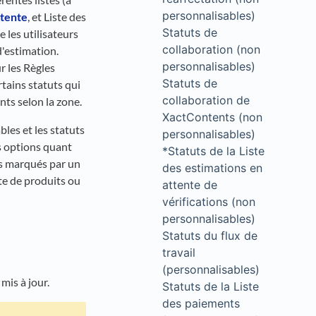
personnalisables)
ttente
, et Liste des
Statuts de
e les utilisateurs
collaboration (non
d'estimation.
personnalisables)
 les Règles
Statuts de
tains statuts qui
collaboration de
ts selon la zone.
XactContents (non
les et les statuts
personnalisables)
s options quant
*Statuts de la Liste
ts marqués par un
des estimations en
ste de produits ou
attente de
vérifications (non
personnalisables)
Statuts du flux de
travail
(personnalisables)
mis à jour.
Statuts de la Liste
des paiements