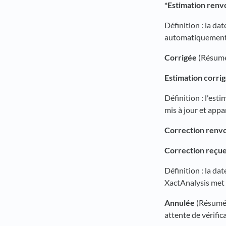
*Estimation renv
Définition : la da
automatiquement à
Corrigée
(Résumé 
Estimation corri
Définition : l'es
mis à jour et appa
Correction renvo
Correction reçu
Définition : la da
XactAnalysis met 
Annulée
(Résumé d
attente de vérific