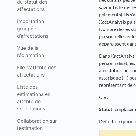
du statut des
savoir
Liste des e
affectations
paiements). Ils s'
Importation
XactAnalysis puiss
groupée
Nombre de ces st
d’affectations
personnelles et l
apparaissent dans
Vue de la
réclamation
Dans XactAnalysis,
personnalisables.
File d’attente des
aux statuts person
affectations
astérisque ( * ) p
représentant de 
Liste des
estimations en
Clé :
attente de
vérifications
Statut
(emplacemen
Collaboration sur
Définition (pour l
l’estimation