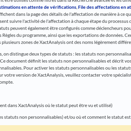
stimations en attente de vérifications
,
File des affectations en a
affichent dans la page des détails de l'affectation de manière à ce qu
ent suivre l'activité de l'affectation à chaque étape du processus 
atuts peuvent également être configurés comme déclencheurs pour
es Règles du programme, ainsi que les exportations de données. Cer
 plusieurs zones de XactAnalysis ont des noms légèrement différen
 on distingue deux types de statuts : les statuts non personnalisab
 Ce document définit les statuts non personnalisables et décrit vo
nalisables. Pour activer les statuts personnalisables ou les statu
our votre version de XactAnalysis, veuillez contacter votre spéciali
compte.
t dans XactAnalysis où le statut peut être vu et utilisé)
es statuts non personnalisables) et/ou où et comment le statut est 