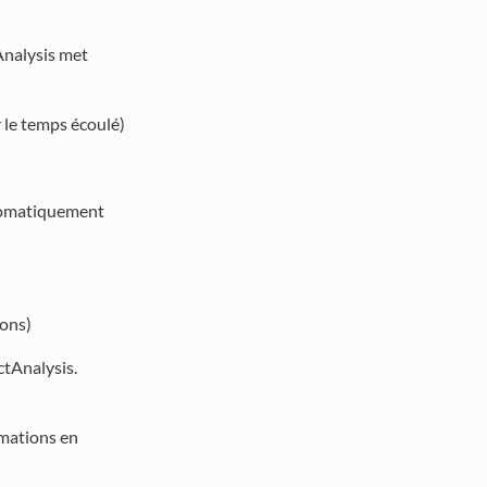
tAnalysis met
 le temps écoulé)
automatiquement
ions)
ctAnalysis.
imations en