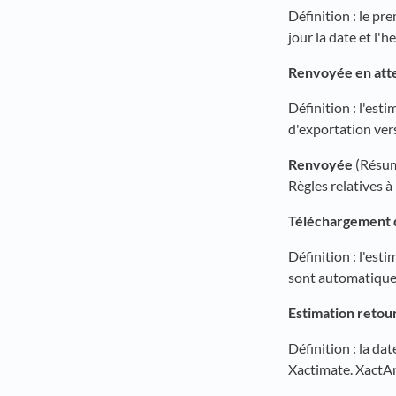
Définition : le p
jour la date et l'
Renvoyée en att
Définition : l'est
d'exportation vers
Renvoyée
(Résum
Règles relatives à
Téléchargement d
Définition : l'es
sont automatiquem
Estimation retou
Définition : la da
Xactimate. XactAn