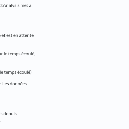
actAnalysis met à
 et est en attente
r le temps écoulé,
le temps écoulé)
e. Les données
is depuis
.