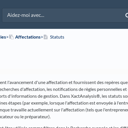
ies
​>​
​Affectations
​>​
Statuts
uent l'avancement d'une affectation et fournissent des repères qu
recherches d'affectation, les notifications de règles personnelles 
orts d'informations de gestion. Dans XactAnalysis®, les statuts son
ines étapes (par exemple, lorsque l'affectation est envoyée à l'entr
nque travaille actuellement sur l'affectation (tels que l'entrepreneu
ficateur ou le préparateur).
t être utilisés comme filtres dans la Recherche avancée et les diffé