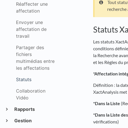
Tout statu
Réaffecter une
recherche 
affectation
Envoyer une
Statuts X
affectation de
travail
Les statuts XactA
Partager des
conditions définie
fichiers
la Recherche avan
multimédias entre
et les Règles du 
les affectations
*Affectation intég
Statuts
Définition : la dat
Collaboration
XactAnalysis met 
Vidéo
*Dans la Liste
(Re
Rapports
*Dans la Liste de
Gestion
vérifications)