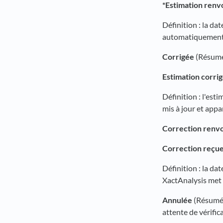
*Estimation renv
Définition : la da
automatiquement à
Corrigée
(Résumé 
Estimation corri
Définition : l'es
mis à jour et appa
Correction renvo
Correction reçu
Définition : la da
XactAnalysis met 
Annulée
(Résumé d
attente de vérific