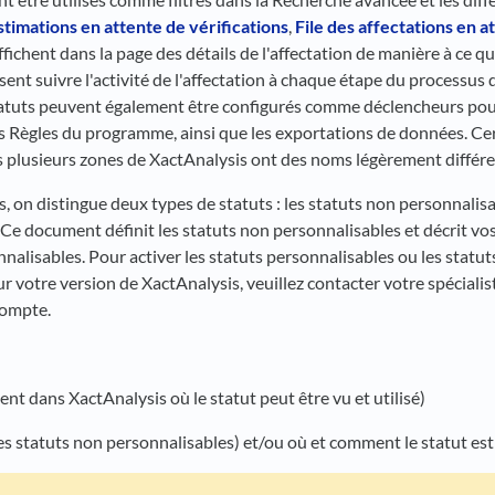
stimations en attente de vérifications
,
File des affectations en a
affichent dans la page des détails de l'affectation de manière à ce qu
ent suivre l'activité de l'affectation à chaque étape du processus 
atuts peuvent également être configurés comme déclencheurs pour
es Règles du programme, ainsi que les exportations de données. Cer
 plusieurs zones de XactAnalysis ont des noms légèrement différen
 on distingue deux types de statuts : les statuts non personnalisab
 Ce document définit les statuts non personnalisables et décrit vo
nalisables. Pour activer les statuts personnalisables ou les statu
our votre version de XactAnalysis, veuillez contacter votre spéciali
compte.
t dans XactAnalysis où le statut peut être vu et utilisé)
es statuts non personnalisables) et/ou où et comment le statut est 