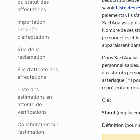
du statut des
savoir
Liste des e
affectations
paiements). Ils s'
Importation
XactAnalysis puiss
groupée
Nombre de ces st
d’affectations
personnelles et l
apparaissent dans
Vue de la
réclamation
Dans XactAnalysis,
personnalisables.
File d’attente des
aux statuts person
affectations
astérisque ( * ) p
représentant de 
Liste des
estimations en
Clé :
attente de
vérifications
Statut
(emplacemen
Collaboration sur
Définition (pour l
l’estimation