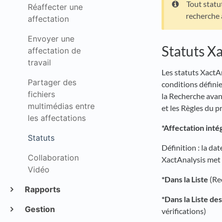
Tout statu
Réaffecter une
recherche 
affectation
Envoyer une
Statuts X
affectation de
travail
Les statuts XactA
Partager des
conditions définie
fichiers
la Recherche avan
multimédias entre
et les Règles du 
les affectations
*Affectation intég
Statuts
Définition : la dat
Collaboration
XactAnalysis met 
Vidéo
*Dans la Liste
(Re
Rapports
*Dans la Liste de
Gestion
vérifications)