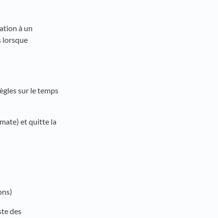
tation à un
s lorsque
gles sur le temps
imate) et quitte la
ons)
ste des