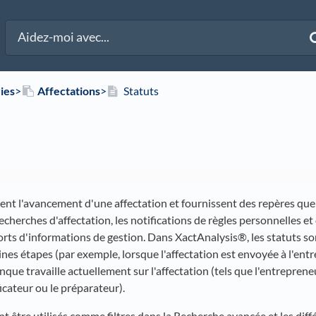
ies
​>​
​Affectations
​>​
Statuts
uent l'avancement d'une affectation et fournissent des repères qu
recherches d'affectation, les notifications de règles personnelles 
orts d'informations de gestion. Dans XactAnalysis®, les statuts son
ines étapes (par exemple, lorsque l'affectation est envoyée à l'entr
nque travaille actuellement sur l'affectation (tels que l'entrepreneu
ficateur ou le préparateur).
t être utilisés comme filtres dans la Recherche avancée et les diffé