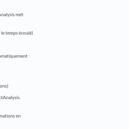
tAnalysis met
 le temps écoulé)
automatiquement
ions)
ctAnalysis.
imations en