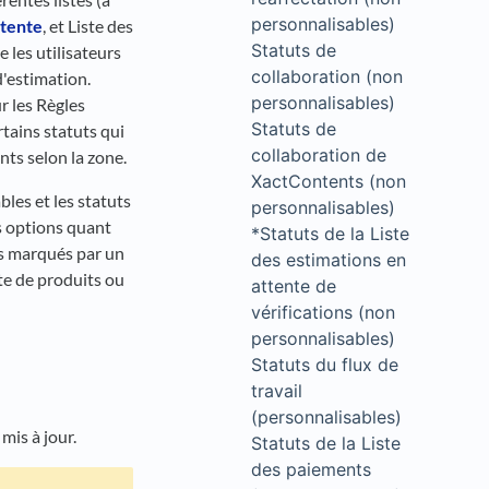
personnalisables)
ttente
, et Liste des
Statuts de
e les utilisateurs
collaboration (non
d'estimation.
personnalisables)
 les Règles
Statuts de
tains statuts qui
collaboration de
ts selon la zone.
XactContents (non
les et les statuts
personnalisables)
s options quant
*Statuts de la Liste
ts marqués par un
des estimations en
ste de produits ou
attente de
vérifications (non
personnalisables)
Statuts du flux de
travail
(personnalisables)
mis à jour.
Statuts de la Liste
des paiements