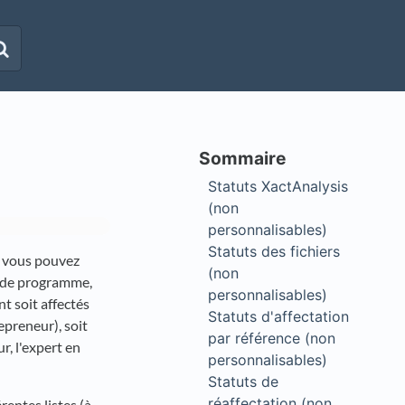
Statuts XactAnalysis
(non
personnalisables)
Statuts des fichiers
e vous pouvez
(non
et de programme,
personnalisables)
t soit affectés
Statuts d'affectation
epreneur), soit
par référence (non
r, l'expert en
personnalisables)
Statuts de
réaffectation (non
rentes listes (à