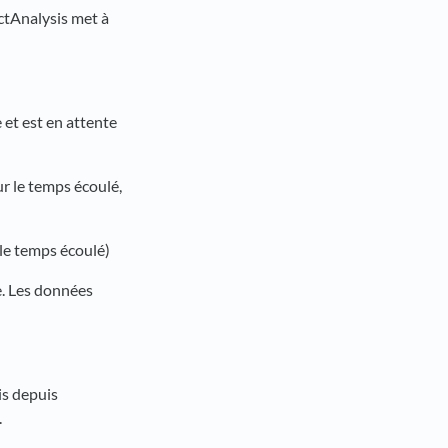
actAnalysis met à
 et est en attente
r le temps écoulé,
le temps écoulé)
e. Les données
is depuis
.