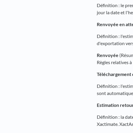
Définition : le p
jour la date et l'
Renvoyée en att
Définition : l'est
d'exportation vers
Renvoyée
(Résum
Règles relatives à
Téléchargement d
Définition : l'es
sont automatiquem
Estimation retou
Définition : la da
Xactimate. XactAn