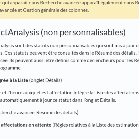
t qui apparaît dans Recherche avancée apparaît également dans Ré
avancée et Gestion générale des colonnes.
actAnalysis (non personnalisables)
nalysis sont des statuts non personnalisables qui sont mis à jour 
s. Ces statuts peuvent être consultés dans le Résumé des détails, l
cée. Ils peuvent aussi être définis comme déclencheurs pour les R
programme.
rée à la Liste
(onglet Détails)
e et l'heure auxquelles l'affectation intègre la Liste des affectation
automatiquement à jour ce statut dans l’onglet Détails.
cherche avancée, Résumé des détails)
s affectations en attente
(Règles relatives à la Liste des estimatio