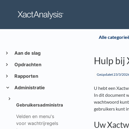
Alle categorie
Aan de slag
Hulp bij
Opdrachten
Geüpdatet
23/3/202
Rapporten
Administratie
U hebt een Xactw
In dit document 
wachtwoord kunt 
Gebruikersadministratie
gebruikers kunt 
Velden en menu's
Uw Xactw
voor wachtrijregels