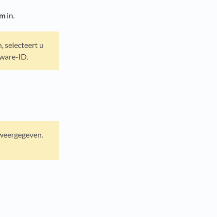
am
in.
, selecteert u
tware-ID.
n weergegeven.