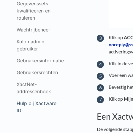
Gegevenssets
kwalificeren en
rouleren
Wachtrijbeheer
Klik op
AC
Kolomadmin
noreply@ss
gebruiker
activerings
Gebruikersinformatie
Klik in de v
Gebruikersrechten
Voer een wa
XactNet-
Bevestig he
addressenboek
Klik op
Mij
Hulp bij Xactware
ID
Een Xactw
De volgende stappe