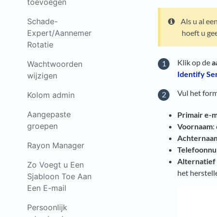
toevoegen
Schade-
Als u al e
Expert/Aannemer
hoeft u ge
Rotatie
Klik op de
a
Wachtwoorden
Identify Se
wijzigen
Vul het form
Kolom admin
Aangepaste
Primair e-m
groepen
Voornaam
:
Achternaa
Rayon Manager
Telefoonn
Alternatief
Zo Voegt u Een
het herstel
Sjabloon Toe Aan
Een E-mail
Persoonlijk