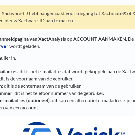
en Xactware-ID hebt aangemaakt voor toegang tot Xactimate® of
en nieuw Xactware-ID aan te maken.
anmeldpagina van XactAnalysis
op
ACCOUNT AANMAKEN
. De
rver
wordt geladen.
ulier in.
ailadres
: dit is het e-mailadres dat wordt gekoppeld aan de Xact
 dit is de voornaam van de gebruiker.
m
: dit is de achternaam van de gebruiker.
ummer
: dit is het telefoonnummer van de gebruiker.
 e-mailadres (optioneel)
: dit kan een alternatief e-mailadres zijn 
len van een account.