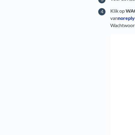
Klik op
WA
van
noreply
Wachtwoord