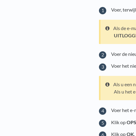
Voer, terwij
Als de e-ma
UITLOGG
Voer de ni
Voer het nie
Als u een n
Als u het e
Voer het e-
Klik op
OP
Klik op
OK
.