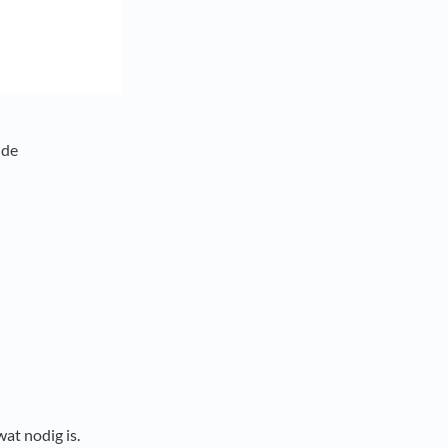
nde
at nodig is.