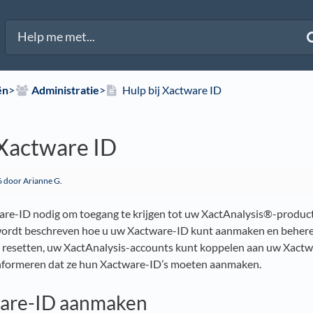
ën
​>​
​Administratie
​>​
Hulp bij Xactware ID
 Xactware ID
6
door Arianne G.
are-ID nodig om toegang te krijgen tot uw XactAnalysis®-product
wordt beschreven hoe u uw Xactware-ID kunt aanmaken en beher
resetten, uw XactAnalysis-accounts kunt koppelen aan uw Xactw
informeren dat ze hun Xactware-ID’s moeten aanmaken.
are-ID aanmaken