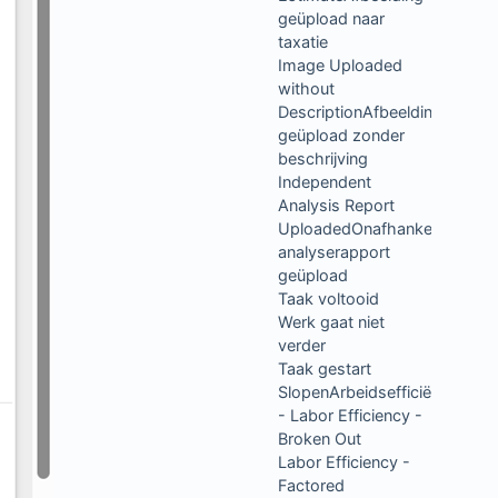
geüpload naar
taxatie
Image Uploaded
without
DescriptionAfbeelding
geüpload zonder
beschrijving
Independent
Analysis Report
UploadedOnafhankelijk
analyserapport
geüpload
Taak voltooid
Werk gaat niet
verder
Taak gestart
SlopenArbeidsefficiëntie
- Labor Efficiency -
Broken Out
Labor Efficiency -
Factored