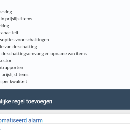
acking
in prijslijstitems
cking
apaciteit
gsopties voor schattingen
e van de schatting
n de schattingsomvang en opname van items
sector
trapporten
prijslijstitems
m per kwaliteit