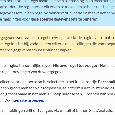
één persoonlijke regel maken die van toepassing is op meerdere ge
 afzonderlijke regels voor elk ervan te maken en te beheren. Het g
egevenssets in één regel vermindert duplicatie en maakt het een
e meldingen voor gerelateerde gegevenssets te beheren.
gegevenssets aan een regel toevoegt, werkt de pagina automatis
 regelopties bij, zodat alleen criteria en instellingen die van toepa
ecteerde gegevenssets beschikbaar blijven.
p de pagina Persoonlijke regels
Nieuwe regel toevoegen
. Het dia
e regel toevoegen wordt weergegeven.
 alleen voor een persoon is, selecteert u het keuzerondje
Persoonli
or een groep mensen wilt toepassen, selecteert u het keuzerondje
u de groepsnaam in het menu
Groep selecteren
. Groepen kunnen
 in
Aangepaste groepen
.
oe u meldingen wilt ontvangen: via e-mail of binnen XactAnalysis.