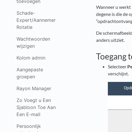
toevoegen
Wanneer u werkt m
Schade-
degene is die de 
Expert/Aannemer
“opdrachtontvange
Rotatie
De schermafbeeldi
Wachtwoorden
anders uitziet.
wijzigen
Toegang t
Kolom admin
Selecteer
Pe
Aangepaste
verschijnt.
groepen
Rayon Manager
Zo Voegt u Een
Sjabloon Toe Aan
Een E-mail
Persoonlijk