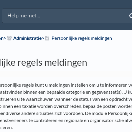
ën
​>​
​Administratie
​>​
Persoonlijke regels meldingen
ijke regels meldingen
soonlijke regels kunt u meldingen instellen om u te informeren 
aatsvinden binnen een bepaalde categorie en gegevensset(s). U k
strueren u te waarschuwen wanneer de status van een opdracht v
innen een taxatie worden overschreden, bepaalde posten worde
er diverse andere situaties zich voordoen. De module Persoonlijke
dienstverleners te controleren en regionale en organisatorische afw
aleren.