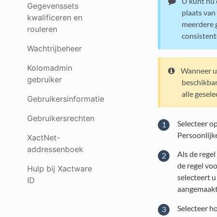
U kunt nu 
Gegevenssets
plaats van
kwalificeren en
meerdere g
rouleren
consistent
Wachtrijbeheer
Kolomadmin
Wanneer u 
gebruiker
beschikbare
alle gesel
Gebruikersinformatie
Gebruikersrechten
Selecteer o
Persoonlijk
XactNet-
addressenboek
Als de regel
de regel vo
Hulp bij Xactware
selecteert 
ID
aangemaakt
Selecteer h