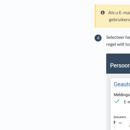
Als u E-ma
gebruikers
Selecteer h
regel wilt t