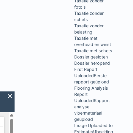
Taxatie zonder
foto's
Taxatie zonder
schets
Taxatie zonder
belasting
Taxatie met
overhead en winst
Taxatie met schets
Dossier gesloten
Dossier heropend
First Report
UploadedEerste
rapport geüpload
Flooring Analysis
Report
UploadedRapport
analyse
vloermateriaal
geüpload
Image Uploaded to
EstimateAfbeelding