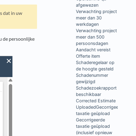
afgewezen
Verwachting project
s dat in uw
meer dan 30
werkdagen
Verwachting project
meer dan 500
u de persoonlijke
persoonsdagen
Aandacht vereist
Offerte item
Schaderegelaar op
de hoogte gesteld
Schadenummer
gewijzigd
Schadezoekrapport
beschikbaar
Corrected Estimate
UploadedGecorrigeerde
taxatie geüpload
Gecorrigeerde
taxatie geüpload
(inclusief opnieuw