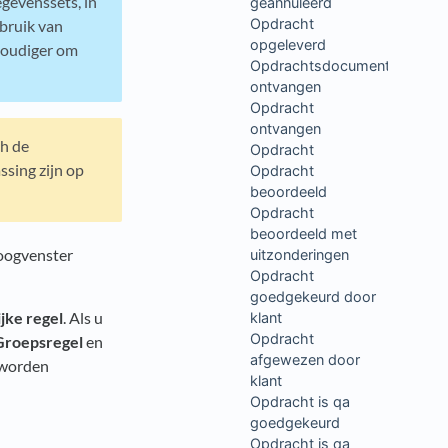
gevenssets, in
geannuleerd
Opdracht
ebruik van
opgeleverd
voudiger om
Opdrachtsdocumenten
ontvangen
Opdracht
ontvangen
ch de
Opdracht
ssing zijn op
Opdracht
beoordeeld
Opdracht
beoordeeld met
loogvenster
uitzonderingen
Opdracht
goedgekeurd door
jke regel
. Als u
klant
Opdracht
Groepsregel
en
afgewezen door
 worden
klant
Opdracht is qa
goedgekeurd
Opdracht is qa