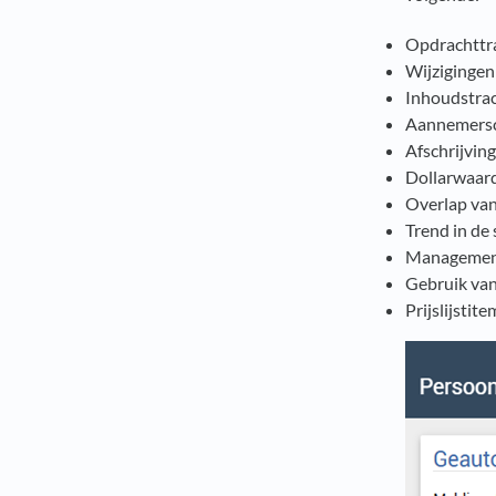
Opdrachttr
Wijzigingen 
Inhoudstra
Aannemersc
Afschrijvin
Dollarwaard
Overlap va
Trend in de 
Managemen
Gebruik van 
Prijslijstite