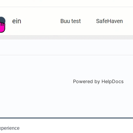
Powered by HelpDocs
(ope
xperience