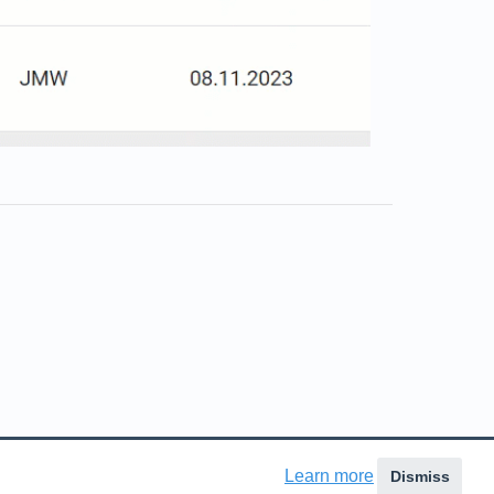
ns in a new tab)
Learn more
Dismiss