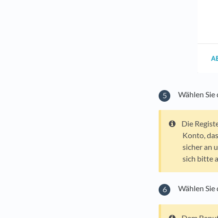
Wählen Sie 
Die Regist
Konto, das
sicher an 
sich bitte
Wählen Sie 
Dem Benutz