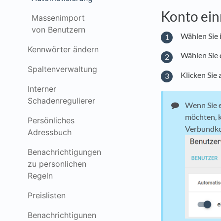
Konto ein
Massenimport
von Benutzern
Wählen Sie 
Kennwörter ändern
Wählen Sie 
Spaltenverwaltung
Klicken Sie 
Interner
Schadenregulierer
Wenn Sie e
möchten, k
Persönliches
Verbundko
Adressbuch
Benachrichtigungen
zu personlichen
Regeln
Preislisten
Benachrichtigunen